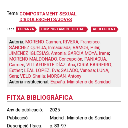
Tema:
COMPORTAMENT SEXUAL
D'ADOLESCENTS/JOVES
Tags:
ESPANYA
COMPORTAMENT SEXUAL
ADOLESCENT
Autoria:
MORENO, Carmen
;
RIVERA, Francisco
;
SÁNCHEZ QUEIJA, Inmaculada
;
RAMOS, Pilar
;
JIMÉNEZ IGLESIAS, Antonia
;
GARCÍA MOYA, Irene
;
MORENO MALDONADO, Concepción
;
PANIAGUA,
Carmen
;
VILLAFUERTE DÍAZ, Ana
;
CIRIA BARREIRO,
Esther
;
LEAL LÓPEZ, Eva
;
SALADO, Vanesa
;
LUNA,
Sara
;
VELO, Sheila
;
MORGAN, Antony
Autoria institucional:
España. Ministerio de Sanidad
FITXA BIBLIOGRÀFICA
Any de publicació:
2025
Publicació:
Madrid : Ministerio de Sanidad
Descripció física:
p. 83-97