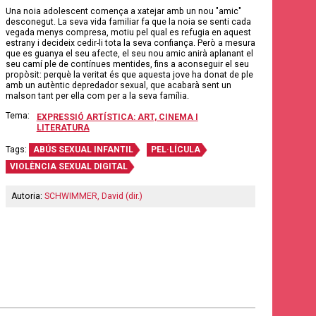
Una noia adolescent comença a xatejar amb un nou "amic"
desconegut. La seva vida familiar fa que la noia se senti cada
vegada menys compresa, motiu pel qual es refugia en aquest
estrany i decideix cedir-li tota la seva confiança. Però a mesura
que es guanya el seu afecte, el seu nou amic anirà aplanant el
seu camí ple de contínues mentides, fins a aconseguir el seu
propòsit: perquè la veritat és que aquesta jove ha donat de ple
amb un autèntic depredador sexual, que acabarà sent un
malson tant per ella com per a la seva família.
Tema:
EXPRESSIÓ ARTÍSTICA: ART, CINEMA I
LITERATURA
Tags:
ABÚS SEXUAL INFANTIL
PEL·LÍCULA
VIOLÈNCIA SEXUAL DIGITAL
Autoria:
SCHWIMMER, David (dir.)