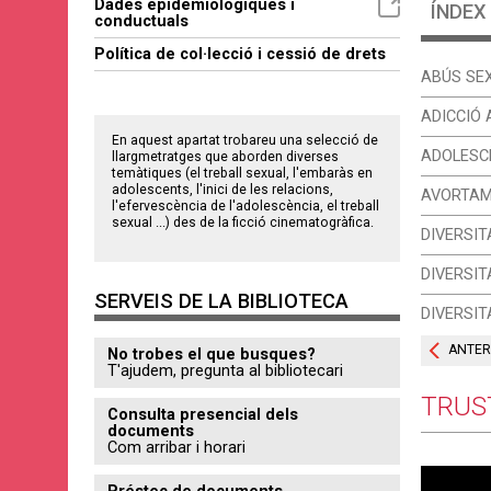
Dades epidemiològiques i
ÍNDEX
conductuals
Política de col·lecció i cessió de drets
ABÚS SE
ADICCIÓ 
En aquest apartat trobareu una selecció de
ADOLESC
llargmetratges que aborden diverses
temàtiques (el treball sexual, l'embaràs en
adolescents, l'inici de les relacions,
AVORTA
l'efervescència de l'adolescència, el treball
sexual ...) des de la ficció cinematogràfica.
DIVERSIT
DIVERSIT
SERVEIS DE LA BIBLIOTECA
DIVERSIT
ANTER
No trobes el que busques?
T'ajudem, pregunta al bibliotecari
TRUS
Consulta presencial dels
documents
Com arribar i horari
Préstec de documents