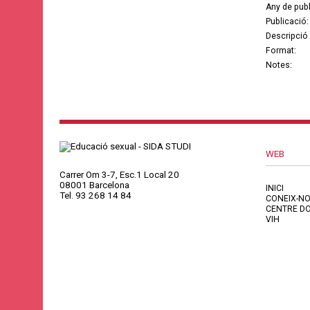
Any de publ
Publicació:
Descripció 
Format:
Notes:
WEB
Carrer Om 3-7, Esc.1 Local 20
08001 Barcelona
INICI
Tel. 93 268 14 84
CONEIX-N
CENTRE D
VIH