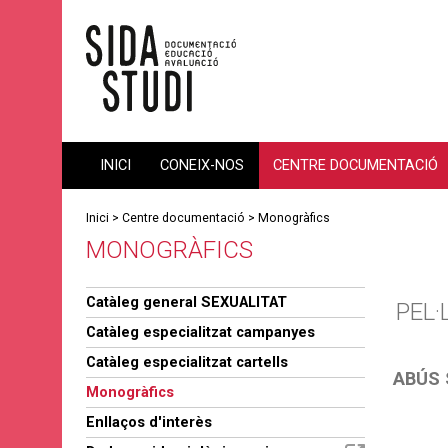
INICI
CONEIX-NOS
CENTRE DOCUMENTACIÓ
Inici
>
Centre documentació
>
Monogràfics
MONOGRÀFICS
Catàleg general SEXUALITAT
PEL·
Catàleg especialitzat campanyes
Catàleg especialitzat cartells
ABÚS 
Monogràfics
Enllaços d'interès