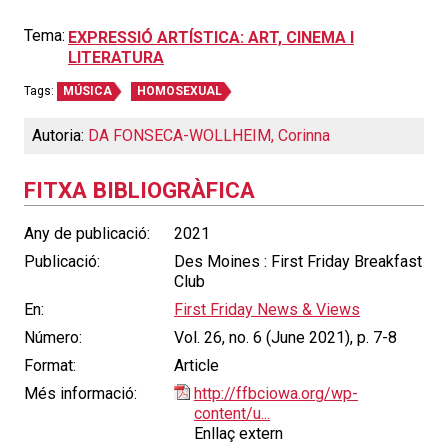
Tema:
EXPRESSIÓ ARTÍSTICA: ART, CINEMA I
LITERATURA
Tags:
MÚSICA
HOMOSEXUAL
Autoria:
DA FONSECA-WOLLHEIM, Corinna
FITXA BIBLIOGRÀFICA
Any de publicació:
2021
Publicació:
Des Moines : First Friday Breakfast
Club
En:
First Friday News & Views
Número:
Vol. 26, no. 6 (June 2021), p. 7-8
Format:
Article
Més informació:
http://ffbciowa.org/wp-
content/u...
Enllaç extern