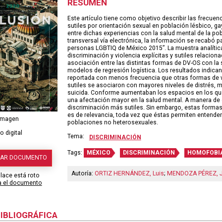
RESUMEN
Este artículo tiene como objetivo describir las frecuen
sutiles por orientación sexual en población lésbico, gay
entre dichas experiencias con la salud mental de la po
transversal vía electrónica, la información se recabó 
personas LGBTIQ de México 2015”. La muestra analítica
discriminación y violencia explícitas y sutiles relacion
asociación entre las distintas formas de DV-OS con la 
modelos de regresión logística. Los resultados indican
reportada con menos frecuencia que otras formas de viol
sutiles se asociaron con mayores niveles de distrés, m
suicida. Conforme aumentaban los espacios en los que
una afectación mayor en la salud mental. A manera d
discriminación más sutiles. Sin embargo, estas formas 
es de relevancia, toda vez que éstas permiten entender
 imagen
poblaciones no heterosexuales.
 digital
Tema:
DISCRIMINACIÓN
Tags:
MÉXICO
DISCRIMINACIÓN
HOMOFOBI
GAR DOCUMENTO
Autoría:
ORTIZ HERNÁNDEZ, Luis
;
MENDOZA PÉREZ, J
nlace está roto
ta el documento
BIBLIOGRÁFICA