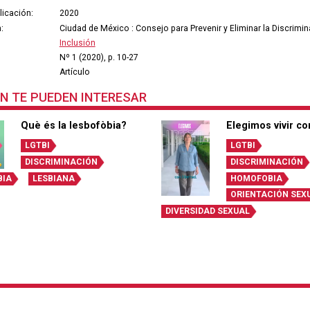
licación:
2020
:
Ciudad de México : Consejo para Prevenir y Eliminar la Discrimi
Inclusión
Nº 1 (2020), p. 10-27
Artículo
N TE PUEDEN INTERESAR
Què és la lesbofòbia?
Elegimos vivir co
LGTBI
LGTBI
DISCRIMINACIÓN
DISCRIMINACIÓN
BIA
LESBIANA
HOMOFOBIA
ORIENTACIÓN SEX
DIVERSIDAD SEXUAL