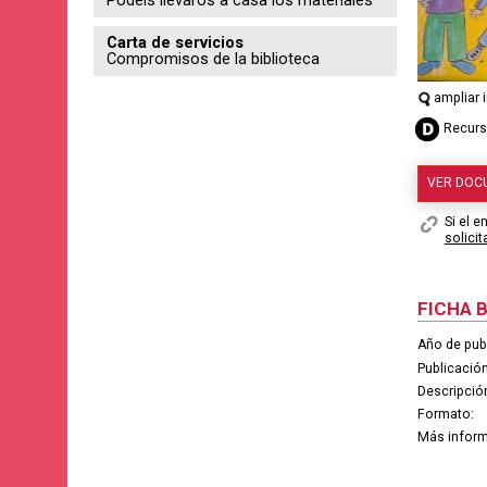
Carta de servicios
Compromisos de la biblioteca
ampliar
Recurso
VER DO
Si el e
solici
FICHA 
Año de pub
Publicación
Descripción
Formato:
Más inform