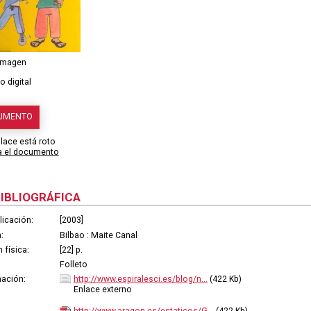
 imagen
 digital
CUMENTO
nlace está roto
ta el documento
BIBLIOGRÁFICA
licación:
[2003]
:
Bilbao : Maite Canal
 física:
[22] p.
Folleto
ación:
http://www.espiralesci.es/blog/n...
(422 Kb)
Enlace externo
http://www.aragon.es/estaticos/G...
(422 Kb)